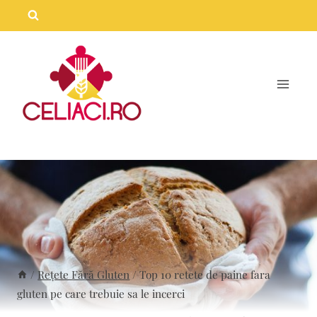
Skip
to
content
/
Rețete Fără Gluten
/
Top 10 retete de paine fara
gluten pe care trebuie sa le incerci