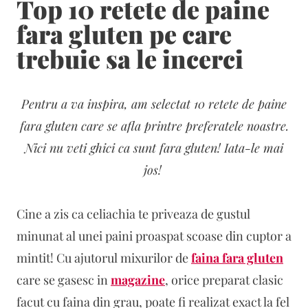
Top 10 retete de paine
fara gluten pe care
trebuie sa le incerci
Pentru a va inspira, am selectat 10 retete de paine
fara gluten care se afla printre preferatele noastre.
Nici nu veti ghici ca sunt fara gluten! Iata-le mai
jos!
Cine a zis ca celiachia te priveaza de gustul
minunat al unei paini proaspat scoase din cuptor a
mintit! Cu ajutorul mixurilor de
faina fara gluten
care se gasesc in
magazine
, orice preparat clasic
facut cu faina din grau, poate fi realizat exact la fel