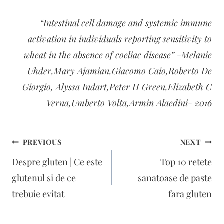
“Intestinal cell damage and systemic immune
activation in individuals reporting sensitivity to
wheat in the absence of coeliac disease” -Melanie
Uhder,Mary Ajamian,Giacomo Caio,Roberto De
Giorgio, Alyssa Indart,Peter H Green,Elizabeth C
Verna,Umberto Volta,Armin Alaedini- 2016
Navigare
PREVIOUS
NEXT
în
Despre gluten | Ce este
Top 10 retete
articole
glutenul si de ce
sanatoase de paste
trebuie evitat
fara gluten