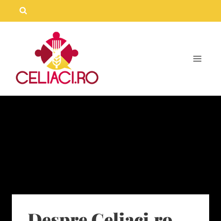
Skip
to
content
Despre Celiaci.ro