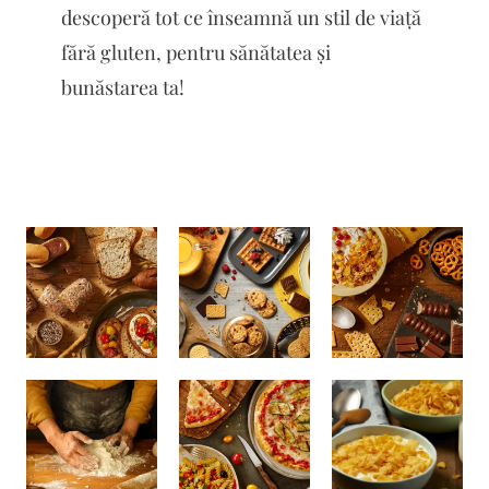
descoperă tot ce înseamnă un stil de viață
fără gluten, pentru sănătatea și
bunăstarea ta!
magazin:
nutrient.ro