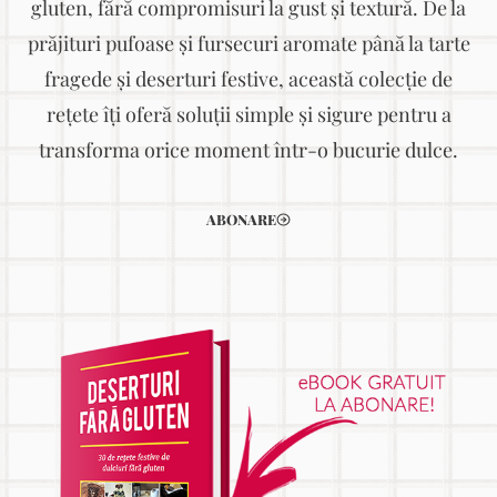
gluten, fără compromisuri la gust și textură. De la
prăjituri pufoase și fursecuri aromate până la tarte
fragede și deserturi festive, această colecție de
rețete îți oferă soluții simple și sigure pentru a
transforma orice moment într-o bucurie dulce.
ABONARE