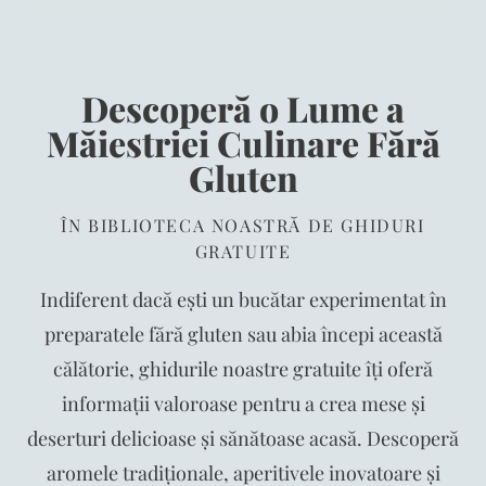
Descoperă o Lume a
Măiestriei Culinare Fără
Gluten
ÎN BIBLIOTECA NOASTRĂ DE GHIDURI
GRATUITE
Indiferent dacă ești un bucătar experimentat în
preparatele fără gluten sau abia începi această
călătorie, ghidurile noastre gratuite îți oferă
informații valoroase pentru a crea mese și
deserturi delicioase și sănătoase acasă. Descoperă
aromele tradiționale, aperitivele inovatoare și