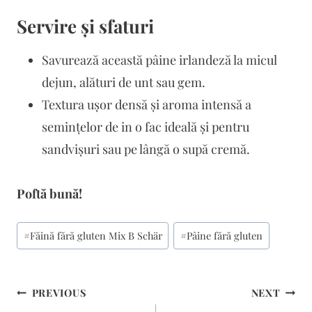
Servire și sfaturi
Savurează această pâine irlandeză la micul
dejun, alături de unt sau gem.
Textura ușor densă și aroma intensă a
semințelor de in o fac ideală și pentru
sandvișuri sau pe lângă o supă cremă.
Poftă bună!
Post
#
Făină fără gluten Mix B Schär
#
Pâine fără gluten
Tags:
Navigare
PREVIOUS
NEXT