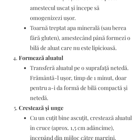
amestecul uscat și începe să
omogenizezi ușor.
Toarnă treptat apa minerală (sau berea
fără gluten), amestecând până formezi o
bilă de aluat care nu este lipicioasă.
Formează aluatul
Transferă aluatul pe o suprafață netedă.
Frământă-l ușor, timp de 1 minut, doar
pentru a-i da formă de bilă compactă și
netedă.
Crestează și unge
Cu un cuțit bine ascuțit, crestează aluatul
în cruce (aprox. 1,5 cm adâncime),
începând din mijloc către margini.