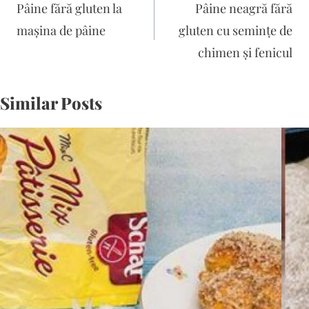
în
Pâine fără gluten la
Pâine neagră fără
articole
mașina de pâine
gluten cu semințe de
chimen și fenicul
Similar Posts