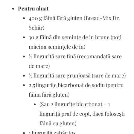
Pentru aluat
400 g făină fără gluten (Bread-Mix Dr.
Schär)
30 g făină din semințe de in brune (poți
măcina semințele de in)
½ linguriță sare fină (recomandată sare
de mare)
½ linguriță sare grunjoasă (sare de mare)
2,5 lingurițe bicarbonat de sodiu (pentru
făina fără gluten)
(Sau 2 lingurițe bicarbonat + 1
linguriță praf de copt, dacă folosești
făină cu gluten)
1 linguriță zahăr tos