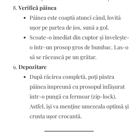
Verifică pâinea
Pâinea este coaptă atunci când, lovită
ușor pe partea de jos, sună a gol.
Scoate-o imediat din cuptor și învelește-
o într-un prosop gros de bumbac. Las-o
să se răcească pe un grătar.
Depozitare
După răcirea completă, poți păstra
pâinea împreună cu prosopul înfășurat
într-o pungă cu fermoar (zip-lock).
Astfel, își va menține umezeala optimă și
crusta ușor crocantă.