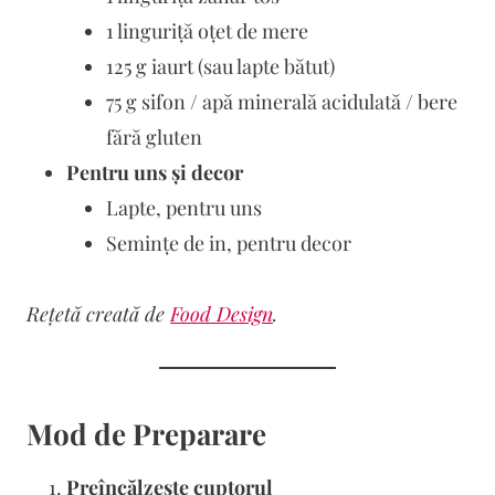
1 linguriță oțet de mere
125 g iaurt (sau lapte bătut)
75 g sifon / apă minerală acidulată / bere
fără gluten
Pentru uns și decor
Lapte, pentru uns
Semințe de in, pentru decor
Rețetă creată de
Food Design
.
Mod de Preparare
Preîncălzește cuptorul