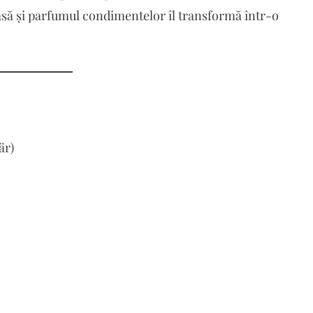
asă și parfumul condimentelor îl transformă într-o
är)