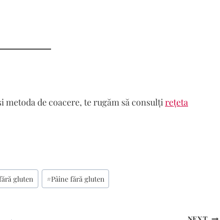
 și metoda de coacere, te rugăm să consulți
rețeta
fără gluten
#
Pâine fără gluten
NEXT