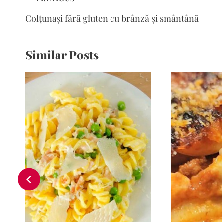
în
Colțunași fără gluten cu brânză și smântână
articole
Similar Posts