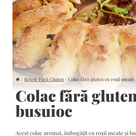
/
Rețete Fără Gluten
/
Colac fără gluten cu roșii uscate
Colac fără gluten
busuioc
Acest colac aromat, îmbogățit cu roșii uscate și bu