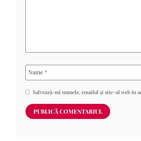
Name
*
Salvează-mi numele, emailul și site-ul web în a