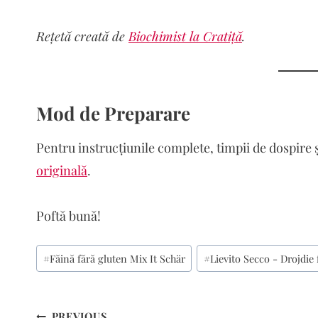
Rețetă creată de
Biochimist la Cratiță
.
Mod de Preparare
Pentru instrucțiunile complete, timpii de dospire
originală
.
Poftă bună!
Post
#
Făină fără gluten Mix It Schär
#
Lievito Secco - Drojdie 
Tags:
Navigare
PREVIOUS