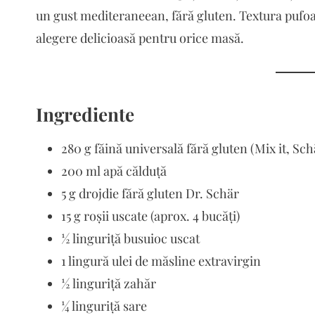
un gust mediteraneean, fără gluten. Textura pufo
alegere delicioasă pentru orice masă.
Ingrediente
280 g făină universală fără gluten (Mix it, Sch
200 ml apă călduță
5 g drojdie fără gluten Dr. Schär
15 g roșii uscate (aprox. 4 bucăți)
½ linguriță busuioc uscat
1 lingură ulei de măsline extravirgin
½ linguriță zahăr
¼ linguriță sare