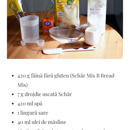
420 g făină fără gluten (Schär Mix B Bread
Mix)
7 g drojdie uscată Schär
420 ml apă
1 lingură sare
40 ml ulei de măsline