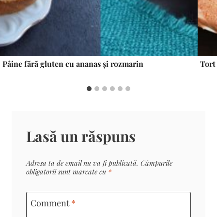
Pâine fără gluten cu ananas și rozmarin
Tort
Lasă un răspuns
Adresa ta de email nu va fi publicată.
Câmpurile
obligatorii sunt marcate cu
*
Comment
*