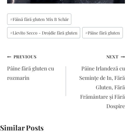
Post
#
Făină fără gluten Mix B Schär
Tags:
#
Lievito Secco - Drojdie fără gluten
#
Pâine fără gluten
Navigare
PREVIOUS
NEXT
în
Pâine fără gluten cu
Pâine Irlandeză cu
articole
rozmarin
Semințe de In, Fără
Gluten, Fără
Frământare și Fără
Dospire
Similar Posts