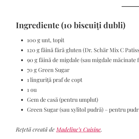
Ingrediente
(10 biscuiți dubli)
100 g unt, topit
120 g făină fără gluten (Dr. Schär Mix C Patiss
90 g făină de migdale (sau migdale măcinate f
70 g Green Sugar
1 linguriță praf de copt
1 ou
Gem de casă (pentru umplut)
Green Sugar (sau xylitol pudră) – pentru pudr
Rețetă creată de
Madeline’s Cuisine
.