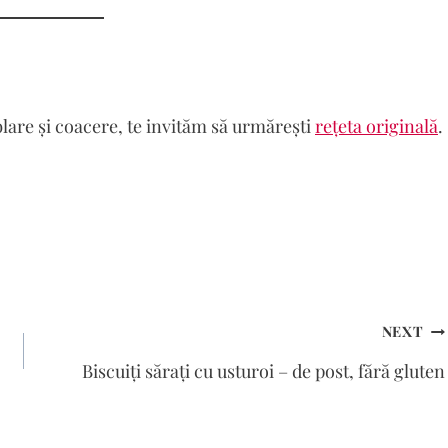
lare și coacere, te invităm să urmărești
rețeta originală
.
NEXT
Biscuiți sărați cu usturoi – de post, fără gluten