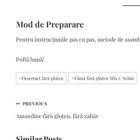
Mod de Preparare
Pentru instrucțiunile pas cu pas, metode de asamb
Poftă bună!
Post
#
Deserturi fără gluten
#
Făină fără gluten Mix C Schär
Tags:
Navigare
PREVIOUS
în
Amandine fără gluten, fără zahăr
articole
Similar Posts