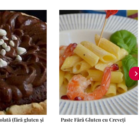
olată (fără gluten și
Paste Fără Gluten cu Creveți