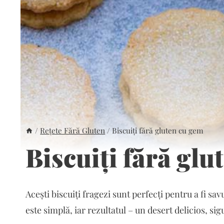
/
Rețete Fără Gluten
/
Biscuiți fără gluten cu gem
Biscuiți fără glu
Acești biscuiți fragezi sunt perfecți pentru a fi sa
este simplă, iar rezultatul – un desert delicios, sig