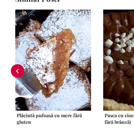
Plăcintă pufoasă cu mere fără
Pasca cu cioc
gluten
fără brânză)