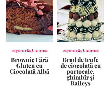
REȚETE FĂRĂ GLUTEN
REȚETE FĂRĂ GLUTEN
Brownie Fără
Brad de trufe
Gluten cu
de ciocolată cu
Ciocolată Albă
portocale,
ghimbir și
Baileys
Page