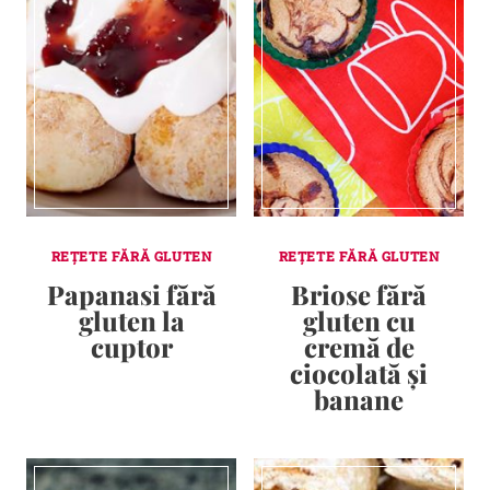
REȚETE FĂRĂ GLUTEN
REȚETE FĂRĂ GLUTEN
Papanasi fără
Briose fără
gluten la
gluten cu
cuptor
cremă de
ciocolată și
banane