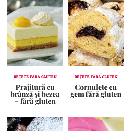
REȚETE FĂRĂ GLUTEN
REȚETE FĂRĂ GLUTEN
Prajitură cu
Cornulete cu
brânză și bezea
gem fără gluten
– fără gluten