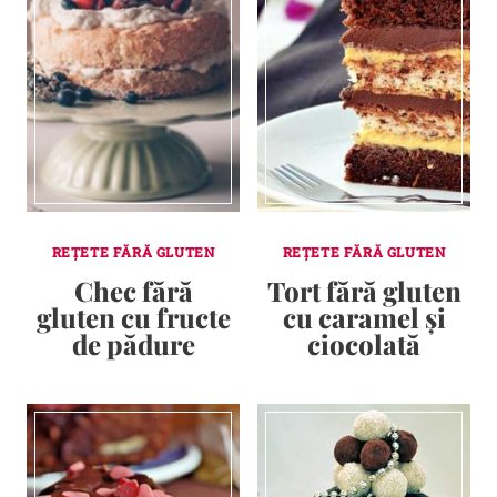
REȚETE FĂRĂ GLUTEN
REȚETE FĂRĂ GLUTEN
Chec fără
Tort fără gluten
gluten cu fructe
cu caramel și
de pădure
ciocolată