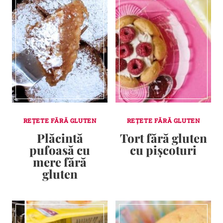
REȚETE FĂRĂ GLUTEN
REȚETE FĂRĂ GLUTEN
Plăcintă
Tort fără gluten
pufoasă cu
cu pișcoturi
mere fără
gluten