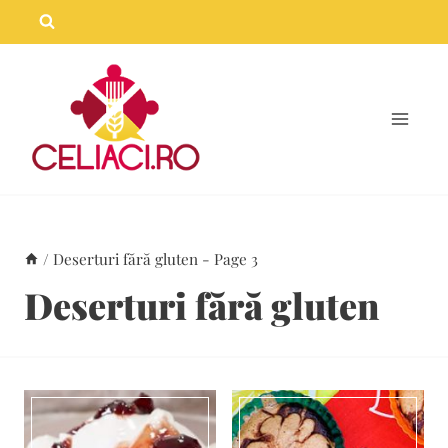
Skip
to
content
/
Deserturi fără gluten
- Page 3
Deserturi fără gluten