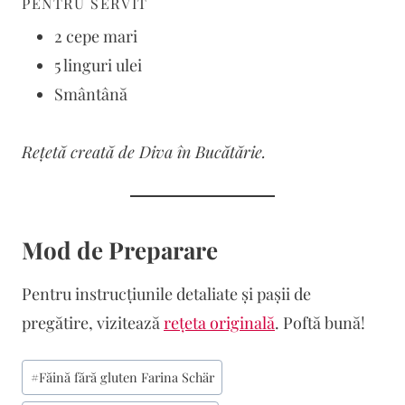
PENTRU SERVIT
2 cepe mari
5 linguri ulei
Smântână
Rețetă creată de Diva în Bucătărie.
Mod de Preparare
Pentru instrucțiunile detaliate și pașii de
pregătire, vizitează
rețeta originală
. Poftă bună!
Post
#
Făină fără gluten Farina Schär
Tags: