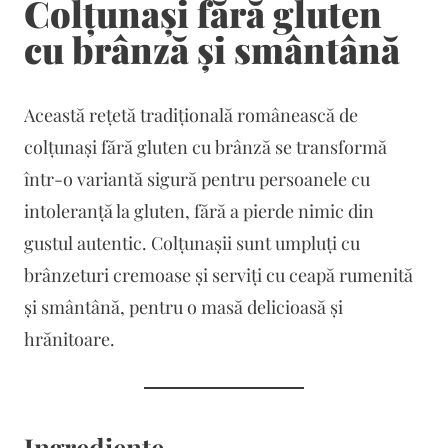
Colțunași fără gluten
cu brânză și smântână
Această rețetă tradițională românească de
colțunași fără gluten cu brânză se transformă
într-o variantă sigură pentru persoanele cu
intoleranță la gluten, fără a pierde nimic din
gustul autentic. Colțunașii sunt umpluți cu
brânzeturi cremoase și serviți cu ceapă rumenită
și smântână, pentru o masă delicioasă și
hrănitoare.
Ingrediente