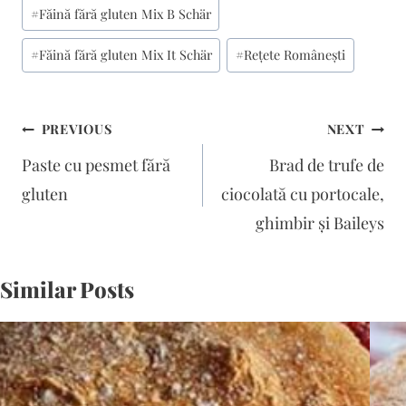
#
Făină fără gluten Mix B Schär
#
Făină fără gluten Mix It Schär
#
Rețete Românești
Navigare
PREVIOUS
NEXT
în
Paste cu pesmet fără
Brad de trufe de
articole
gluten
ciocolată cu portocale,
ghimbir și Baileys
Similar Posts