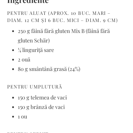
PENTRU ALUAT (APROX. 10 BUC. MARI –
DIAM. 12 CM ȘI 6 BUC. MICI – DIAM. 9 CM)
250 g făină fără gluten Mix B (făină fără
gluten Schär)
¼ linguriță sare
2 ouă
80 g smântână grasă (24%)
PENTRU UMPLUTURĂ
150 g telemea de vaci
150 g brânză de vaci
1 ou