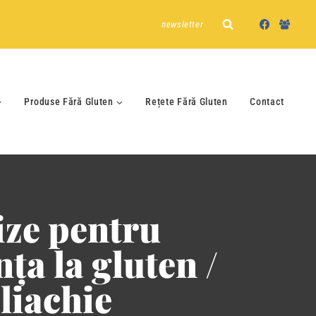
newsletter
Produse Fără Gluten
Rețete Fără Gluten
Contact
ize pentru
nța la gluten /
liachie