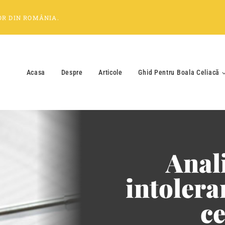
OR
DIN
ROMÂNIA
.
Acasa
Despre
Articole
Ghid Pentru Boala Celiacă
Anal
intolera
ce