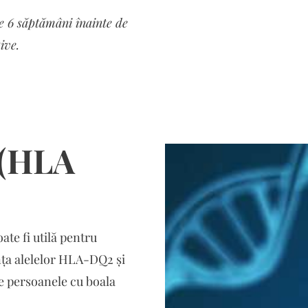
de 6 săptămâni înainte de
ive.
 (HLA
te fi utilă pentru
nța alelelor HLA-DQ2 și
e persoanele cu boala