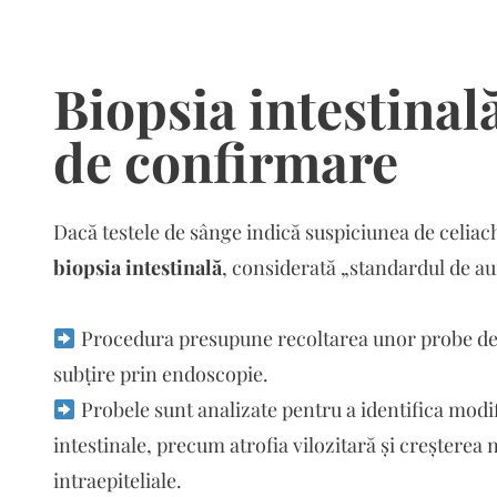
Biopsia intestinal
de confirmare
Dacă testele de sânge indică suspiciunea de celiac
biopsia intestinală
, considerată „standardul de au
Procedura presupune recoltarea unor probe de ț
subțire prin endoscopie.
Probele sunt analizate pentru a identifica modi
intestinale, precum atrofia vilozitară și creșterea
intraepiteliale.