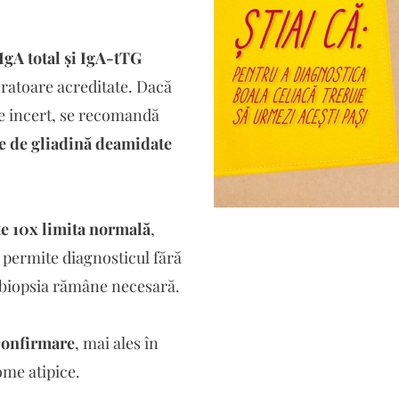
gA total și IgA-tTG
oratoare acreditate. Dacă
te incert, se recomandă
e de gliadină deamidate
e 10x limita normală
,
 permite diagnosticul fără
, biopsia rămâne necesară.
 confirmare
, mai ales în
ome atipice.