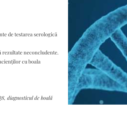
inte de testarea serologică
ră rezultate neconcludente.
acienților cu boala
, diagnosticul de boală