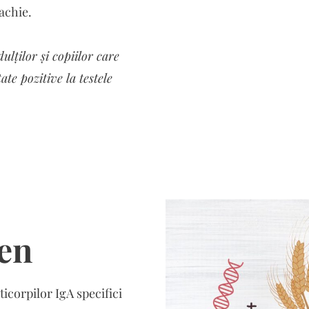
achie.
ulților și copiilor care
ate pozitive la testele
ten
ticorpilor IgA specifici