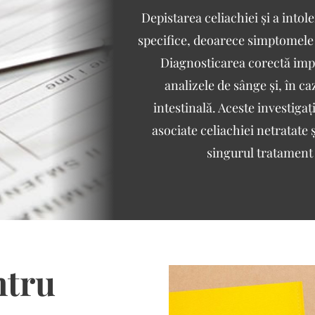
Depistarea celiachiei și a intol
specifice, deoarece simptomele p
Diagnosticarea corectă impl
analizele de sânge și, în c
intestinală. Aceste investigaț
asociate celiachiei netratate ș
singurul tratament 
ntru