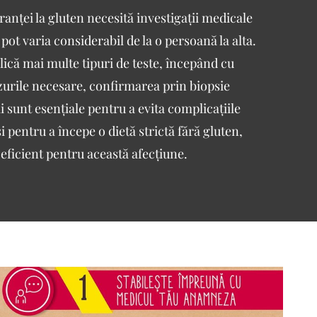
eranței la gluten necesită investigații medicale
ot varia considerabil de la o persoană la alta.
ică mai multe tipuri de teste, începând cu
azurile necesare, confirmarea prin biopsie
ii sunt esențiale pentru a evita complicațiile
i pentru a începe o dietă strictă fără gluten,
eficient pentru această afecțiune.