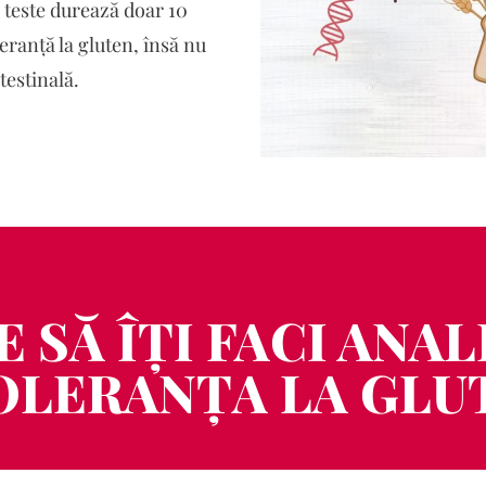
e teste durează doar 10
eranță la gluten, însă nu
testinală.
 SĂ ÎȚI FACI ANA
OLERANȚA LA GLU