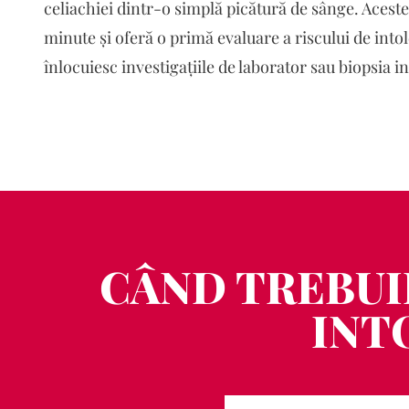
celiachiei dintr-o simplă picătură de sânge. Acest
minute și oferă o primă evaluare a riscului de intol
înlocuiesc investigațiile de laborator sau biopsia in
CÂND TREBUIE
INT