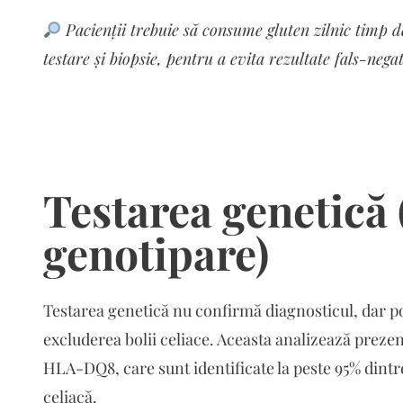
Pacienții trebuie să consume gluten zilnic timp 
testare și biopsie, pentru a evita rezultate fals-negat
Testarea genetică
genotipare)
Testarea genetică nu confirmă diagnosticul, dar poa
excluderea bolii celiace. Aceasta analizează preze
HLA-DQ8, care sunt identificate la peste 95% dintr
celiacă.