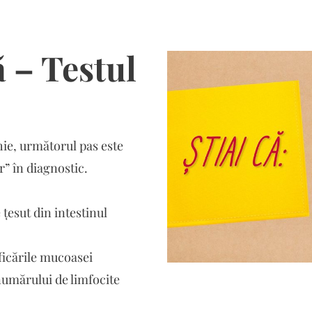
ă – Testul
hie, următorul pas este
r” în diagnostic.
esut din intestinul
ficările mucoasei
 numărului de limfocite