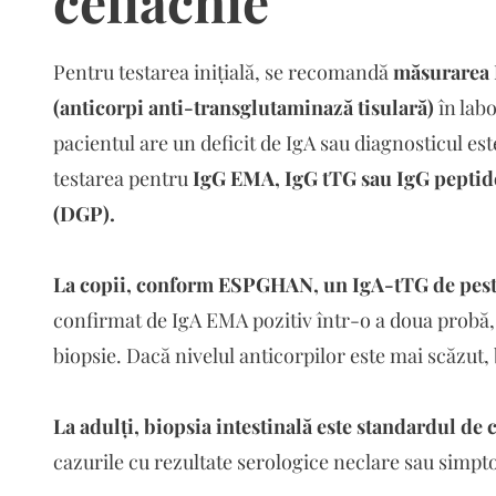
celiachie
Pentru testarea inițială, se recomandă
măsurarea I
(anticorpi anti-transglutaminază tisulară)
în lab
pacientul are un deficit de IgA sau diagnosticul es
testarea pentru
IgG EMA, IgG tTG sau IgG peptid
(DGP).
La copii, conform ESPGHAN, un IgA-tTG de pest
confirmat de IgA EMA pozitiv într-o a doua probă,
biopsie. Dacă nivelul anticorpilor este mai scăzut
La adulți, biopsia intestinală este standardul de
cazurile cu rezultate serologice neclare sau simpt