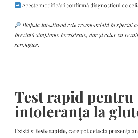
Aceste modificări confirmă diagnosticul de celi
Biopsia intestinală este recomandată în special ad
prezintă simptome persistente, dar și celor cu rezult
serologice.
Test rapid pentru
intoleranța la glu
Există și
teste rapide
, care pot detecta prezența an