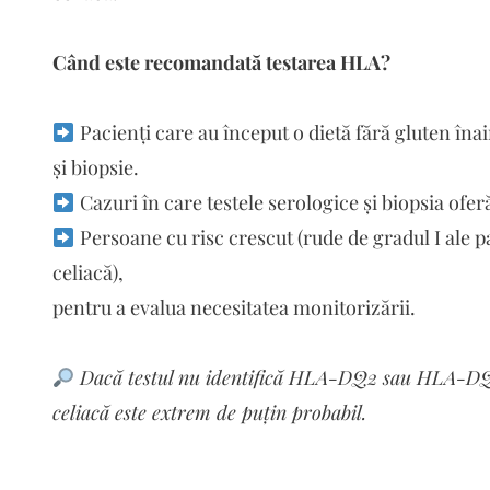
Când este recomandată testarea HLA?
Pacienți care au început o dietă fără gluten îna
și biopsie.
Cazuri în care testele serologice și biopsia ofe
Persoane cu risc crescut (rude de gradul I ale p
celiacă),
pentru a evalua necesitatea monitorizării.
Dacă testul nu identifică HLA-DQ2 sau HLA-DQ8
celiacă este extrem de puțin probabil.