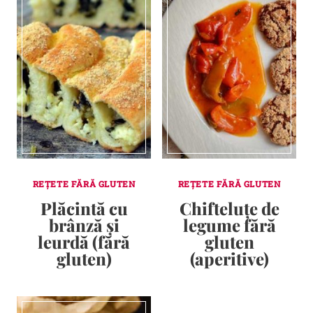
REȚETE FĂRĂ GLUTEN
REȚETE FĂRĂ GLUTEN
Plăcintă cu
Chifteluțe de
brânză și
legume fără
leurdă (fără
gluten
gluten)
(aperitive)