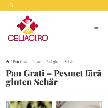
Skip
to
content
/
Pan Grati - Pesmet fără gluten Schär
Pan Grati – Pesmet fără
gluten Schär