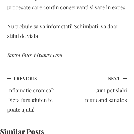
procesate care contin conservanti si sare in exces.
Nu trebuie sa va infometati! Schimbati-va doar
stilul de viata!
Sursa foto: pixabay.com
Navigare
PREVIOUS
NEXT
în
Inflamatie cronica?
Cum pot slabi
articole
Dieta fara gluten te
mancand sanatos
poate ajuta!
Similar Posts