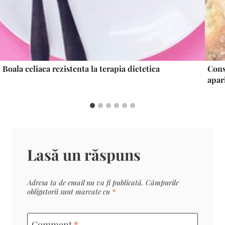
Boala celiaca rezistenta la terapia dietetica
Cons
apari
Lasă un răspuns
Adresa ta de email nu va fi publicată.
Câmpurile
obligatorii sunt marcate cu
*
Comment
*