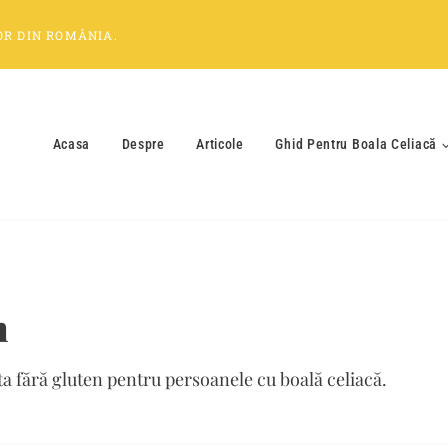
OR
DIN
ROMÂNIA
.
Acasa
Despre
Articole
Ghid Pentru Boala Celiacă
n
ta fără gluten pentru persoanele cu boală celiacă.