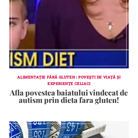
ALIMENTAȚIE FĂRĂ GLUTEN
|
POVEȘTI DE VIAȚĂ ȘI
EXPERIENȚE CELIACI
Afla povestea baiatului vindecat de
autism prin dieta fara gluten!