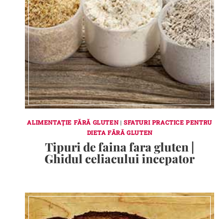
ALIMENTAȚIE FĂRĂ GLUTEN
|
SFATURI PRACTICE PENTRU
DIETA FĂRĂ GLUTEN
Tipuri de faina fara gluten |
Ghidul celiacului incepator