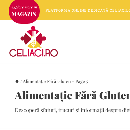
Skip
PLATFORMA
ONLINE
DEDICATĂ
CELIACIL
to
MAGAZIN
content
/
Alimentație Fără Gluten
- Page 5
Alimentație Fără Glute
Descoperă sfaturi, trucuri și informații despre die