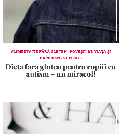
ALIMENTAȚIE FĂRĂ GLUTEN
|
POVEȘTI DE VIAȚĂ ȘI
EXPERIENȚE CELIACI
Dieta fara gluten pentru copiii cu
autism – un miracol!