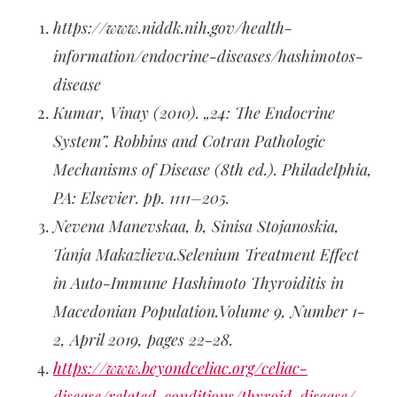
https://www.niddk.nih.gov/health-
information/endocrine-diseases/hashimotos-
disease
Kumar, Vinay (2010). „24: The Endocrine
System”.
Robbins and Cotran Pathologic
Mechanisms of Disease
(8th ed.). Philadelphia,
PA: Elsevier. pp. 1111–205.
Nevena Manevska
a, b
, Sinisa Stojanoski
a
,
Tanja Makazlieva.Selenium Treatment Effect
in Auto-Immune Hashimoto Thyroiditis in
Macedonian Population.Volume 9, Number 1-
2, April 2019, pages 22-28.
https://www.beyondceliac.org/celiac-
disease/related-conditions/thyroid-disease/