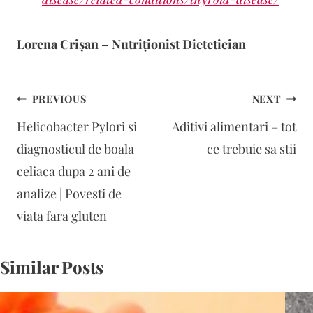
Lorena Crișan – Nutriționist Dietetician
Navigare
PREVIOUS
NEXT
în
Helicobacter Pylori si
Aditivi alimentari – tot
articole
diagnosticul de boala
ce trebuie sa stii
celiaca dupa 2 ani de
analize | Povesti de
viata fara gluten
Similar Posts