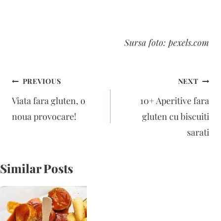
Sursa foto: pexels.com
Navigare
PREVIOUS
NEXT
în
Viata fara gluten, o
10+ Aperitive fara
articole
noua provocare!
gluten cu biscuiti
sarati
Similar Posts