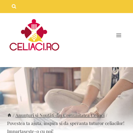
Skip
to
content
/
Anunțuri și Noutăți din Comunitatea Celiaci
/
Povestea ta ajuta, inspira si da speranta tuturor celiacilor!
Impartaseste-o cu noi!