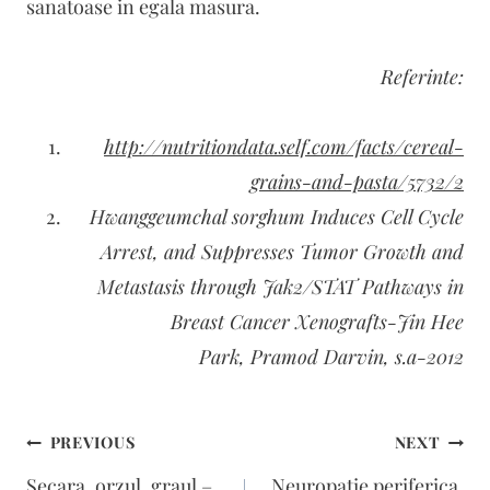
sanatoase in egala masura.
Referinte:
http://nutritiondata.self.com/facts/cereal-
grains-and-pasta/5732/2
Hwanggeumchal sorghum Induces Cell Cycle
Arrest, and Suppresses Tumor Growth and
Metastasis through Jak2/STAT Pathways in
Breast Cancer Xenografts-Jin Hee
Park, Pramod Darvin, s.a-2012
Navigare
PREVIOUS
NEXT
în
Secara, orzul, graul –
Neuropatie periferica.