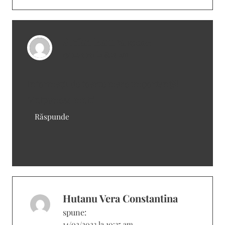
Stefan Banica
spune:
13/04/2021 la 8:52 am
Informații de foarte mare importanță!
Mulțumesc mult!
Răspunde
Hutanu Vera Constantina
spune:
14/02/2023 la 10:35 am