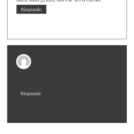
Răspunde
Mihuta Adriana
spune:
18/06/2019 la 9:16 pm
daca sunt gratis, doresc si eu cartile
Răspunde