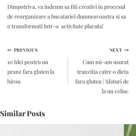
Dimpotriva, va indemn sa fiti creativi in procesul
de reorganizare a bucatariei dumneavoastra si sa
o transformati intr-o activitate placuta!
Navigare
PREVIOUS
NEXT
în
10 Idei pentru un
Cum mi-am usurat
articole
pranz fara gluten la
tranzitia catre o dieta
birou
fara gluten | Sfaturi de
la un celiac
Similar Posts