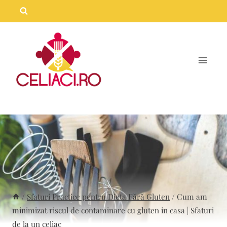
Skip
to
content
/
Sfaturi Practice pentru Dieta Fără Gluten
/
Cum am
minimizat riscul de contaminare cu gluten in casa | Sfaturi
de la un celiac