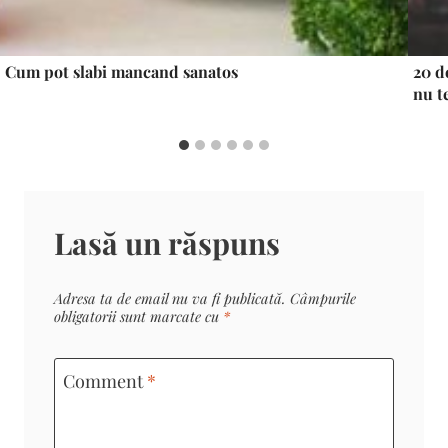
Cum pot slabi mancand sanatos
20 d
nu t
Lasă un răspuns
Adresa ta de email nu va fi publicată.
Câmpurile
obligatorii sunt marcate cu
*
Comment
*