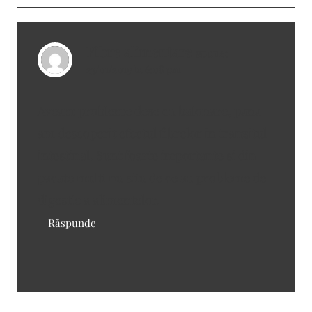
Fibre alimentare
spune:
23/01/2019 la 6:08 pm
Aveam probleme dese cu balonare, pana
am descoperit efectul fibrelor in tranzitul
intestinal. Sunt foarte importante si din
pacate multi nu stiu de ce au probleme de
digestie a alimentelor.
Răspunde