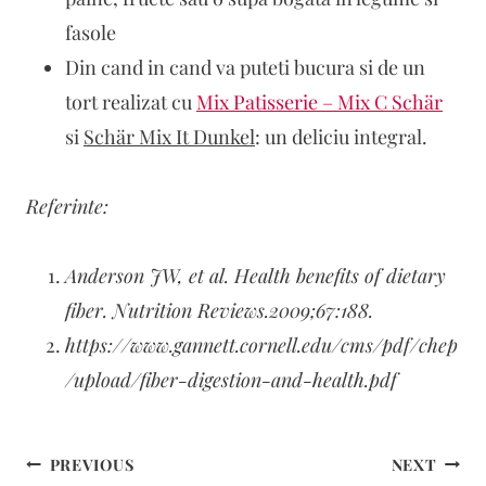
fasole
Din cand in cand va puteti bucura si de un
tort realizat cu
Mix Patisserie – Mix C Schär
si
Schär Mix It Dunkel
: un deliciu integral.
Referinte:
Anderson JW, et al. Health benefits of dietary
fiber. Nutrition Reviews.2009;67:188.
https://www.gannett.cornell.edu/cms/pdf/chep
/upload/fiber-digestion-and-health.pdf
Navigare
PREVIOUS
NEXT