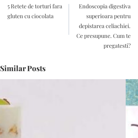
în
5 Retete de torturi fara
Endoscopia digestiva
articole
gluten cu ciocolata
superioara pentru
depistarea celiachiei.
Ce presupune. Cum te
pregatesti?
Similar Posts