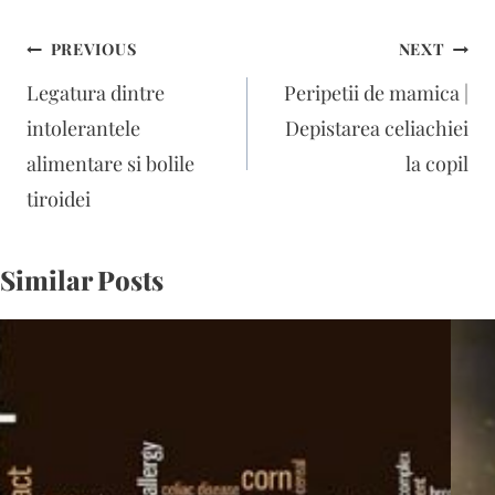
Navigare
PREVIOUS
NEXT
în
Legatura dintre
Peripetii de mamica |
articole
intolerantele
Depistarea celiachiei
alimentare si bolile
la copil
tiroidei
Similar Posts