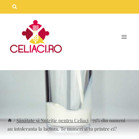
Skip
to
content
/
Sănătate și Nutriție pentru Celiaci
/
75% din oameni
au intoleranta la lactoza. Te numeri si tu printre ei?