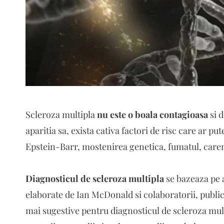
Scleroza multipla
nu este o boala contagioasa
si d
aparitia sa, exista cativa factori de risc care ar put
Epstein-Barr, mostenirea genetica, fumatul, caren
Diagnosticul de scleroza multipla
se bazeaza pe a
elaborate de Ian McDonald si colaboratorii, public
mai sugestive pentru diagnosticul de scleroza mult