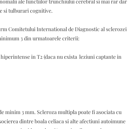
omalii ale functiilor trunchiului cerebral si mai rar dar
e si tulburari cognitive.
rm Comitetului International de Diagnostic al sclerozei
 minimum 3 din urmatoarele criterii:
 hiperintense in T2 (daca nu exista leziuni captante in
l de minim 3 mm. Scleroza multipla poate fi asociata cu
socierea dintre boala celiaca si alte afectiuni autoimune