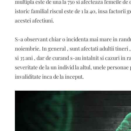
multipla este de una la 750 si afecteaza femeile de
istoric familial riscul este de 1 la 40, insa factori
acestei afectiuni.
S-a observant chiar o incidenta mai mare in randul
noiembrie. In general , sunt afectati adultii tineri
si 35 ani , dar de curand s-au intalnit si cazuri in 
severitate de la un individ la altul, unele personae
invaliditate inca de la inceput.