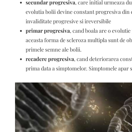
secundar progresiva
, care initial urmeaza du
evolutia bolii devine constant progresiva din
invaliditate progresive si ireversibile
primar progresiva
, cand boala are o evolutie
aceasta forma de scleroza multipla sunt de obi
primele semne ale bolii.
recadere progresiva
, cand deteriorarea cons
prima data a simptomelor. Simptomele apar si