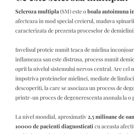
Scleroza multipla
(SM) este o
boala autoimuna in
afecteaza in mod special creierul, maduva spinarii 
caracterizata de prezenta proceselor de demielini
Invelisul proteic numit teaca de mielina inconjoar
inflameaza sau este distrusa, process numit demie
oprit la nivelul sistemului nervos central. Are c
impotriva proteinelor mielinei, mediate de limfoci
descoperiti, la care se asociaza un process de deg
printr-un proces de degenerescenta axonala la o p
La nivel mondial, aproximativ
2,5 milioane de oa
10000 de pacienti diagnosticati
cu aceasta afecti