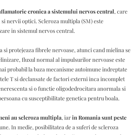
flamatorie cronica a sistemului nervos central
, care
si nervii optici. Scleroza multipla (SM) este
zare in sistemul nervos central.
a si protejeaza fibrele nervoase, atunci cand mielina se
linizare, fluxul normal al impulsurilor nervoase este
el mai probabil la baza mecanisme autoimune indreptate
tele T si declansate de factori externi inca incomplet
enerescenta si o functie oligodedrocitara anormala si
ersoana cu susceptibilitate genetica pentru boala.
meni au scleroza multipla
, iar
in Romania sunt peste
une. In medie, posibilitatea de a suferi de scleroza