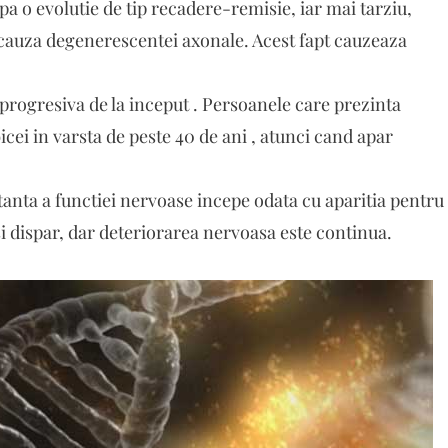
pa o evolutie de tip recadere-remisie, iar mai tarziu,
 cauza degenerescentei axonale. Acest fapt cauzeaza
 progresiva de la inceput . Persoanele care prezinta
cei in varsta de peste 40 de ani , atunci cand apar
tanta a functiei nervoase incepe odata cu aparitia pentru
 dispar, dar deteriorarea nervoasa este continua.