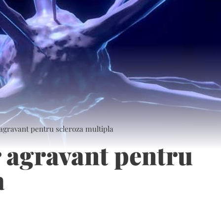
 agravant pentru scleroza multipla
r agravant pentru
a