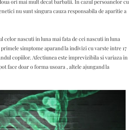
 doua ori mai mult decat barbatii. In cazul persoanelor cu
i genetici nu sunt singura cauza responsabila de aparitie a
 celor nascuti in luna mai fata de cei nascuti in luna
 , primele simptome aparand la indivizi cu varste intre 17
randul copiilor. Afectiunea este imprevizibila si variaza in
 pot face doar o forma usoara , altele ajungand la