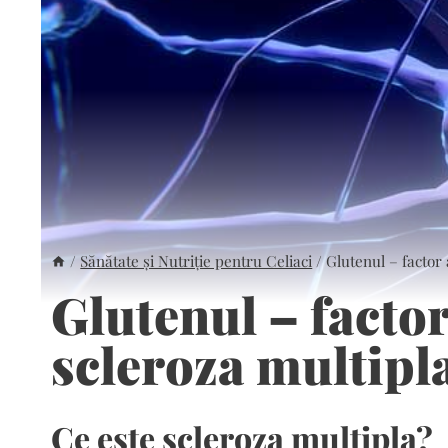
/
Sănătate și Nutriție pentru Celiaci
/
Glutenul – factor
Glutenul – facto
scleroza multipl
Ce este scleroza multipla?