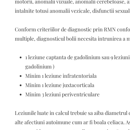
motorii, anomalii vizuale, anomalii cerebeloase, an
intalnite totusi anomalii vezicale, disfunctii sexual
Conform criteriilor de diagnostic prin RMN confo
multiple, diagnosticul bolii necesita intrunirea a
1 leziune captanta de gadolinium sau 9 leziuni
gadolinium )
Minim 1 leziune infratentoriala
Minim 1 leziune juxtacorticala
Minim 3 leziuni periventriculare
Leziunile luate in calcul trebuie sa aiba diametru
alte afectiuni autoimune cum ar fi boala celiaca. A