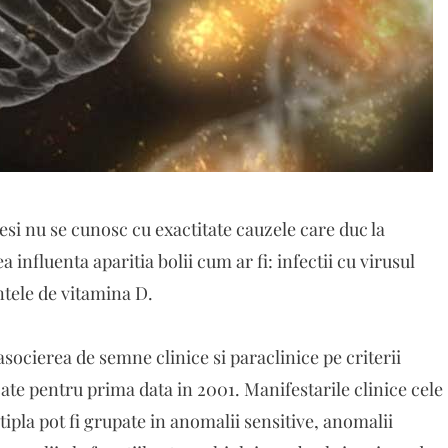
esi nu se cunosc cu exactitate cauzele care duc la
ea influenta aparitia bolii cum ar fi: infectii cu virusul
tele de vitamina D.
socierea de semne clinice si paraclinice pe criterii
ate pentru prima data in 2001. Manifestarile clinice cele
ipla pot fi grupate in anomalii sensitive, anomalii