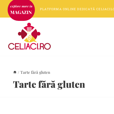
Skip
PLATFORMA
ONLINE
DEDICATĂ
CELIACIL
to
MAGAZIN
content
/
Tarte fără gluten
Tarte fără gluten