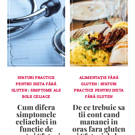
SFATURI PRACTICE
ALIMENTAȚIE FĂRĂ
PENTRU DIETA FĂRĂ
GLUTEN
|
SFATURI
GLUTEN
|
SIMPTOME ALE
PRACTICE PENTRU DIETA
BOLII CELIACE
FĂRĂ GLUTEN
Cum difera
De ce trebuie sa
simptomele
tii cont cand
celiachiei in
mananci in
functie de
oras fara gluten