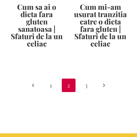
Cum sa ai o
Cum mi-am
dieta fara
usurat tranzitia
gluten
catre o dieta
sanatoasa |
fara gluten |
Sfaturi de la un
Sfaturi de la un
celiac
celiac
Page
navigation
Previous
Next
1
2
3
Page
Page