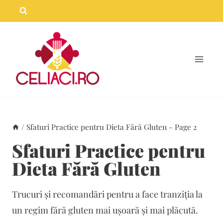
Skip
to
content
/
Sfaturi Practice pentru Dieta Fără Gluten
- Page 2
Sfaturi Practice pentru
Dieta Fără Gluten
Trucuri și recomandări pentru a face tranziția la
un regim fără gluten mai ușoară și mai plăcută.