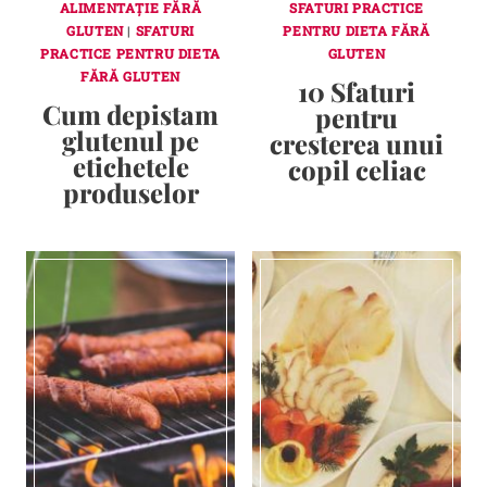
ALIMENTAȚIE FĂRĂ
SFATURI PRACTICE
GLUTEN
|
SFATURI
PENTRU DIETA FĂRĂ
PRACTICE PENTRU DIETA
GLUTEN
FĂRĂ GLUTEN
10 Sfaturi
Cum depistam
pentru
glutenul pe
cresterea unui
etichetele
copil celiac
produselor