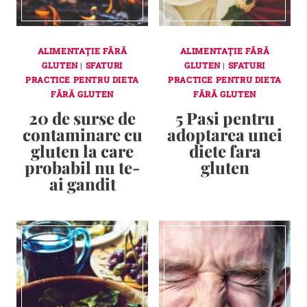
ALIMENTAȚIE FĂRĂ
ALIMENTAȚIE FĂRĂ
GLUTEN
|
SFATURI
GLUTEN
|
SFATURI
PRACTICE PENTRU DIETA
PRACTICE PENTRU DIETA
FĂRĂ GLUTEN
FĂRĂ GLUTEN
20 de surse de
5 Pasi pentru
contaminare cu
adoptarea unei
gluten la care
diete fara
probabil nu te-
gluten
ai gandit