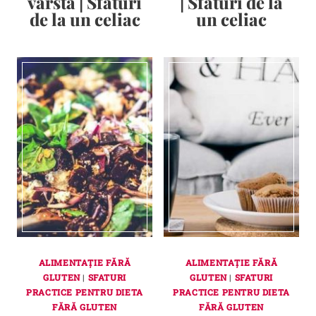
varsta | Sfaturi
| Sfaturi de la
de la un celiac
un celiac
ALIMENTAȚIE FĂRĂ
ALIMENTAȚIE FĂRĂ
GLUTEN
|
SFATURI
GLUTEN
|
SFATURI
PRACTICE PENTRU DIETA
PRACTICE PENTRU DIETA
FĂRĂ GLUTEN
FĂRĂ GLUTEN